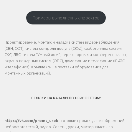
Примеры выполненных проектов
Проектирование, монтаж и наладка систем видеонаблюдения
(СВН, СОТ), систем контроля доступа (СКУД), слаботочных систем,
СКС, ЛВС, систем "Умный дом", переговорных и конференц-залов,
охрано-пожарных систем (ОПС), домофонии и телефонии (IP АТС
и телефония). Комплексные поставки оборудования для
монтажных организаций.
ССЫЛКИ НА КАНАЛЫ ПО НЕЙРОСЕТЯМ:
https://vk.com/promt_urok
- готовые промты для изображений,
нейрофотосессий, видео. Советы, уроки, мастер-классы по