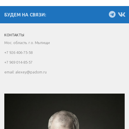
БУДЕМ НА СВЯЗИ:
КОНТАКТЫ
Мос. область. г.о. Мытищи
+7 926 406-75-58
+7 969 014-85-57
email: alexey@padom.ru