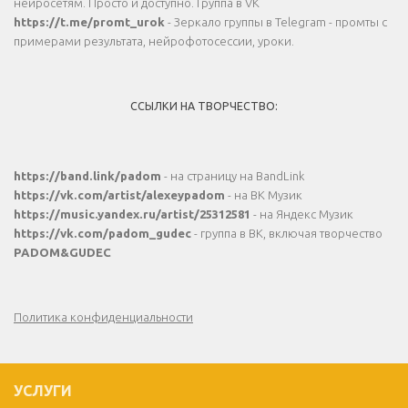
нейросетям. Просто и доступно. Группа в VK
https://t.me/promt_urok
- Зеркало группы в Telegram - промты с
примерами результата, нейрофотосессии, уроки.
ССЫЛКИ НА ТВОРЧЕСТВО:
https://band.link/padom
- на страницу на BandLink
https://vk.com/artist/alexeypadom
- на ВК Музик
https://music.yandex.ru/artist/25312581
- на Яндекс Музик
https://vk.com/padom_gudec
- группа в ВК, включая творчество
PADOM&GUDEC
Политика конфиденциальности
УСЛУГИ