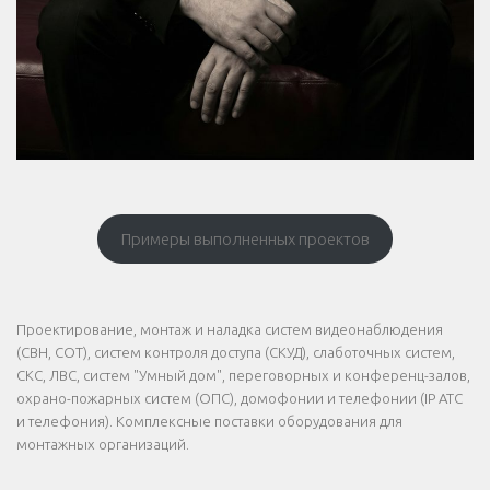
Примеры выполненных проектов
Проектирование, монтаж и наладка систем видеонаблюдения
(СВН, СОТ), систем контроля доступа (СКУД), слаботочных систем,
СКС, ЛВС, систем "Умный дом", переговорных и конференц-залов,
охрано-пожарных систем (ОПС), домофонии и телефонии (IP АТС
и телефония). Комплексные поставки оборудования для
монтажных организаций.