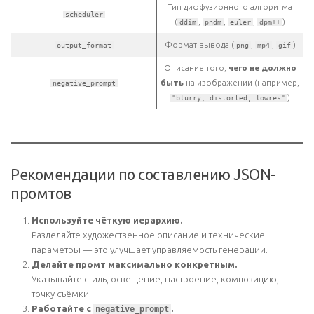
Тип диффузионного алгоритма
scheduler
(
,
,
,
)
ddim
pndm
euler
dpm++
Формат вывода (
,
,
)
output_format
png
mp4
gif
Описание того,
чего не должно
быть
на изображении (например,
negative_prompt
)
"blurry, distorted, lowres"
Рекомендации по составлению JSON-
промтов
Используйте чёткую иерархию.
Разделяйте художественное описание и технические
параметры — это улучшает управляемость генерации.
Делайте промт максимально конкретным.
Указывайте стиль, освещение, настроение, композицию,
точку съёмки.
Работайте с
.
negative_prompt