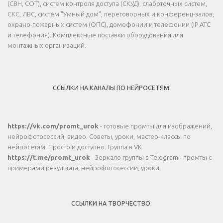
(СВН, СОТ), систем контроля доступа (СКУД), слаботочных систем,
СКС, ЛВС, систем "Умный дом", переговорных и конференц-залов,
охрано-пожарных систем (ОПС), домофонии и телефонии (IP АТС
и телефония). Комплексные поставки оборудования для
монтажных организаций.
ССЫЛКИ НА КАНАЛЫ ПО НЕЙРОСЕТЯМ:
https://vk.com/promt_urok
- готовые промты для изображений,
нейрофотосессий, видео. Советы, уроки, мастер-классы по
нейросетям. Просто и доступно. Группа в VK
https://t.me/promt_urok
- Зеркало группы в Telegram - промты с
примерами результата, нейрофотосессии, уроки.
ССЫЛКИ НА ТВОРЧЕСТВО: