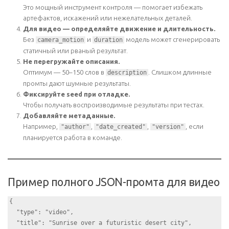
Это мощный инструмент контроля — помогает избежать
артефактов, искажений или нежелательных деталей.
Для видео — определяйте движение и длительность.
Без
и
модель может сгенерировать
camera_motion
duration
статичный или рваный результат.
Не перегружайте описания.
Оптимум — 50–150 слов в
. Слишком длинные
description
промты дают шумные результаты.
Фиксируйте seed при отладке.
Чтобы получать воспроизводимые результаты при тестах.
Добавляйте метаданные.
Например,
,
,
, если
"author"
"date_created"
"version"
планируется работа в команде.
Пример полного JSON-промта для видео
{

  "type": "video",

  "title": "Sunrise over a futuristic desert city",
