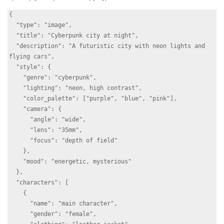
{

  "type": "image",

  "title": "Cyberpunk city at night",

  "description": "A futuristic city with neon lights and 
flying cars",

  "style": {

    "genre": "cyberpunk",

    "lighting": "neon, high contrast",

    "color_palette": ["purple", "blue", "pink"],

    "camera": {

      "angle": "wide",

      "lens": "35mm",

      "focus": "depth of field"

    },

    "mood": "energetic, mysterious"

  },

  "characters": [

    {

      "name": "main character",

      "gender": "female",
