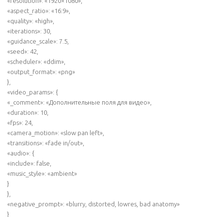
«resolution»: «1920×1080»,
«aspect_ratio»: «16:9»,
«quality»: «high»,
«iterations»: 30,
«guidance_scale»: 7.5,
«seed»: 42,
«scheduler»: «ddim»,
«output_format»: «png»
},
«video_params»: {
«_comment»: «Дополнительные поля для видео»,
«duration»: 10,
«fps»: 24,
«camera_motion»: «slow pan left»,
«transitions»: «fade in/out»,
«audio»: {
«include»: false,
«music_style»: «ambient»
}
},
«negative_prompt»: «blurry, distorted, lowres, bad anatomy»
}