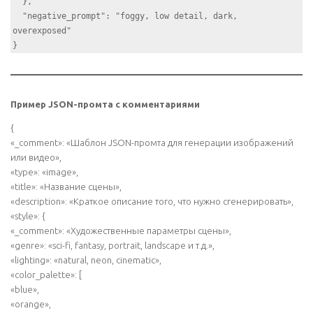
  },

  "negative_prompt": "foggy, low detail, dark, 
overexposed"

Пример JSON-промта с комментариями
{
«_comment»: «Шаблон JSON-промта для генерации изображений
или видео»,
«type»: «image»,
«title»: «Название сцены»,
«description»: «Краткое описание того, что нужно сгенерировать»,
«style»: {
«_comment»: «Художественные параметры сцены»,
«genre»: «sci-fi, fantasy, portrait, landscape и т.д.»,
«lighting»: «natural, neon, cinematic»,
«color_palette»: [
«blue»,
«orange»,