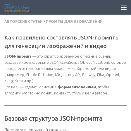
Перейти к содержимому
АВТОРСКИЕ СТАТЬИ
/
ПРОМТЫ ДЛЯ ИЗОБРАЖЕНИЙ
Как правильно составлять JSON-промпты
для генерации изображений и видео
JSON-промпт
— это структурированное описание сцены,
создаваемое в формате JSON (JavaScript Object Notation), которое
передаётся генеративным моделям изображений или видео
(например, Stable Diffusion, Midjourney API, Runway, Pika, OpenAI,
Kling, Krea и др.).
Его цель — сделать описание
формализованным
, чтобы
алгоритм мог точно понять контекст, стиль и цели автора.
Базовая структура JSON-промпта
Пример универсальной структуры: