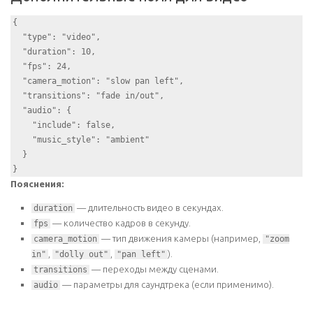
{

  "type": "video",

  "duration": 10,

  "fps": 24,

  "camera_motion": "slow pan left",

  "transitions": "fade in/out",

  "audio": {

    "include": false,

    "music_style": "ambient"

  }

Пояснения:
— длительность видео в секундах.
duration
— количество кадров в секунду.
fps
— тип движения камеры (например,
camera_motion
"zoom
,
,
).
in"
"dolly out"
"pan left"
— переходы между сценами.
transitions
— параметры для саундтрека (если применимо).
audio