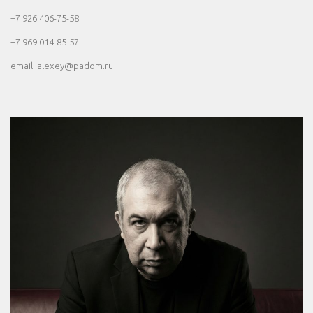
+7 926 406-75-58
+7 969 014-85-57
email: alexey@padom.ru