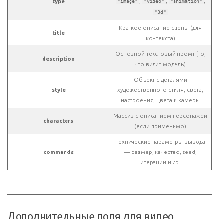
,
,
,
type
"image"
"video"
"animation"
"3d"
Краткое описание сцены (для
title
контекста)
Основной текстовый промт (то,
description
что видит модель)
Объект с деталями
style
художественного стиля, света,
настроения, цвета и камеры
Массив с описанием персонажей
characters
(если применимо)
Технические параметры вывода
commands
— размер, качество, seed,
итерации и др.
Дополнительные поля для видео