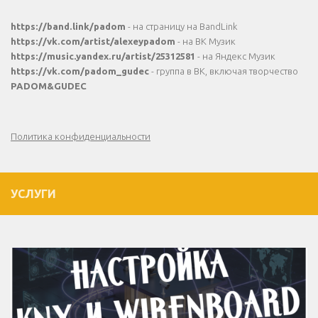
https://band.link/padom
- на страницу на BandLink
https://vk.com/artist/alexeypadom
- на ВК Музик
https://music.yandex.ru/artist/25312581
- на Яндекс Музик
https://vk.com/padom_gudec
- группа в ВК, включая творчество
PADOM&GUDEC
Политика конфиденциальности
УСЛУГИ