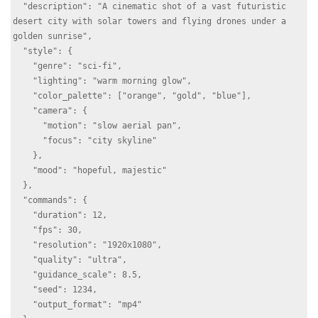
  "description": "A cinematic shot of a vast futuristic 
desert city with solar towers and flying drones under a 
golden sunrise",

  "style": {

    "genre": "sci-fi",

    "lighting": "warm morning glow",

    "color_palette": ["orange", "gold", "blue"],

    "camera": {

      "motion": "slow aerial pan",

      "focus": "city skyline"

    },

    "mood": "hopeful, majestic"

  },

  "commands": {

    "duration": 12,

    "fps": 30,

    "resolution": "1920x1080",

    "quality": "ultra",

    "guidance_scale": 8.5,

    "seed": 1234,

    "output_format": "mp4"
