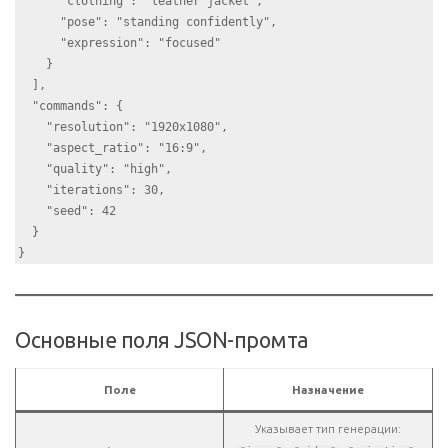
      "clothing": "leather jacket",

      "pose": "standing confidently",

      "expression": "focused"

    }

  ],

  "commands": {

    "resolution": "1920x1080",

    "aspect_ratio": "16:9",

    "quality": "high",

    "iterations": 30,

    "seed": 42

  }

Основные поля JSON-промта
Поле
Назначение
Указывает тип генерации: