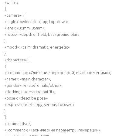
«white»
],
«camera»: {
«angle»: «wide, close-up, top-down»,
«lens»: «35mm, 85mm»,
«focus»: «depth of field, background blur»
},
«mood»: «calm, dramatic, energetic»
},
«characters»: [
{
«_comment»: «Описание персонажей, если применимо»,
«name»: «main character»,
«gender»: «male/female/other»,
«clothing»: «describe outfit»,
«pose»: «describe pose»,
«expression»: «happy, serious, focused»
}
],
«commands»: {
«_comment»: «Технические параметры генерации»,