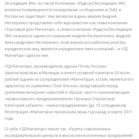
Экспедиция 3М», но такой Компании «Рудрон/Экспедиция 3М»,
вопреки появившимся в понедельник сообщениям в СМИ, в
России не существует. Уже вечером в день аварии Андрей
Нестеренко представлял себя журналистам как глава компании
«Торговый дом Магнетар», а словосочетание «Рудрон/Экспедиция
ЗМ» оказалось одним из названий модели беспилотника. Андрей
Александрович Нестеренко, если верить российскому реестру
юридических лиц, является учредителем пяти компаний – и «ТД
Магнетар» одна из них.
«ТД Магнетар», производитель «дрона Почты России»,
зарегистрирован в Мытищах и имеет уставной капитал в 20 тысяч
рублей (одним из соучредителей «Магнетара», кстати, является его
«директор по развитию» Олег Блохин, представший перед
зрителями вечерних новостей в образе, чем-то напоминающем
«православного предпринимателя» Германа Стерлигова).
Категория субъекта – «микропредприятие» (до 15 сотрудников).
Регистрация «Магнетара» произошла лишь год назад, в марте 2017
года.
О себе «ТД Магнетар» пишет так: «Группа современных
исследовательских центров и высокотехнологичных предприятий