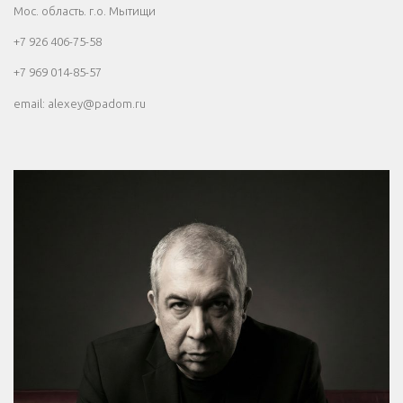
Мос. область. г.о. Мытищи
+7 926 406-75-58
+7 969 014-85-57
email: alexey@padom.ru