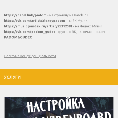
https://band.link/padom
- на страницу на BandLink
https://vk.com/artist/alexeypadom
- на ВК Музик
https://music.yandex.ru/artist/25312581
- на Яндекс Музик
https://vk.com/padom_gudec
- группа в ВК, включая творчество
PADOM&GUDEC
Политика конфиденциальности
УСЛУГИ