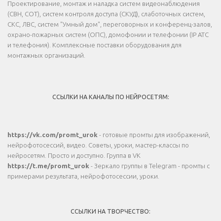
Проектирование, монтаж и наладка систем видеонаблюдения
(СВН, СОТ), систем контроля доступа (СКУД), слаботочных систем,
СКС, ЛВС, систем "Умный дом", переговорных и конференц-залов,
охрано-пожарных систем (ОПС), домофонии и телефонии (IP АТС
и телефония). Комплексные поставки оборудования для
монтажных организаций.
ССЫЛКИ НА КАНАЛЫ ПО НЕЙРОСЕТЯМ:
https://vk.com/promt_urok
- готовые промты для изображений,
нейрофотосессий, видео. Советы, уроки, мастер-классы по
нейросетям. Просто и доступно. Группа в VK
https://t.me/promt_urok
- Зеркало группы в Telegram - промты с
примерами результата, нейрофотосессии, уроки.
ССЫЛКИ НА ТВОРЧЕСТВО: