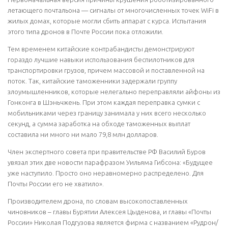
летающего почтальона — сигналы от многочисленных точек WiFi в
жилых домах, которые могли сбить аппарат с курса. Испытания
этого типа дронов в Почте России пока отложили.
Тем временем китайские контрабандисты демонстрируют
гораздо лучшие навыки использования беспилотников для
транспортировки грузов, причем массовой и поставленной на
поток. Так, китайские таможенники задержали группу
злоумышленников, которые нелегально переправляли айфоны из
Гонконга в Шэньчжень. При этом каждая переправка сумки с
мобильниками через границу занимала у них всего несколько
секунд, а сумма заработка на обходе таможенных выплат
составила ни много ни мало 79,8 млн долларов.
Член экспертного совета при правительстве РФ Василий Буров
увязал этих две новости парафразом Уильяма Гибсона:
«Будущее
уже наступило. Просто оно неравномерно распределено. Для
Почты России его не хватило».
Производителем дрона, по словам высокопоставленных
чиновников – главы Бурятии Алексея Цыденова, и главы «Почты
России» Николая Подгузова является фирма с названием «Рудрон/