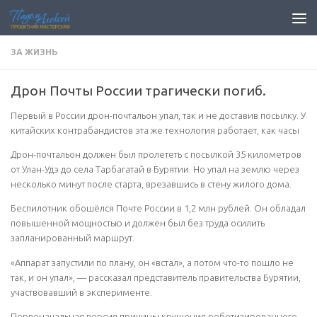
Перейти к содержимому
ЗА ЖИЗНЬ
Дрон Почты России трагически погиб.
Первый в России дрон-почтальон упал, так и не доставив посылку. У
китайских контрабандистов эта же технология работает, как часы
Дрон-почтальон должен был пролететь с посылкой 35 километров
от Улан-Удэ до села Тарбагатай в Бурятии. Но упал на землю через
несколько минут после старта, врезавшись в стену жилого дома.
Беспилотник обошёлся Почте России в 1,2 млн рублей. Он обладал
повышенной мощностью и должен был без труда осилить
запланированный маршрут.
«Аппарат запустили по плану, он «встал», а потом что-то пошло не
так, и он упал», — рассказал представитель правительства Бурятии,
участвовавший в эксперименте.
Первоначальная версия причины крушения роботизированного