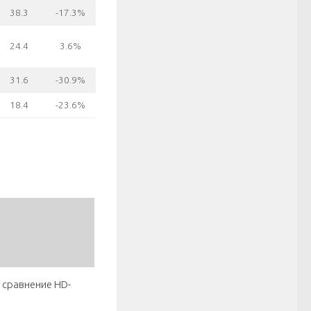
38.3
-17.3%
24.4
3.6%
31.6
-30.9%
18.4
-23.6%
 сравнение HD-