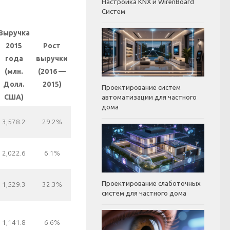
Настройка KNX и WirenBoard
Систем
Выручка
2015
Рост
года
выручки
(млн.
(2016 —
Долл.
2015)
Проектирование систем
США)
автоматизации для частного
дома
3,578.2
29.2%
2,022.6
6.1%
Проектирование слаботочных
1,529.3
32.3%
систем для частного дома
1,141.8
6.6%