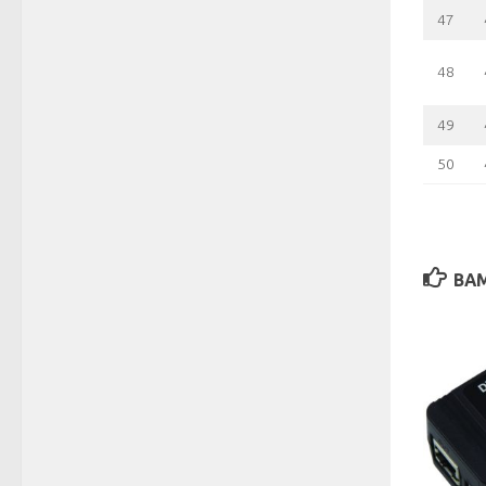
47
48
49
50
ВАМ