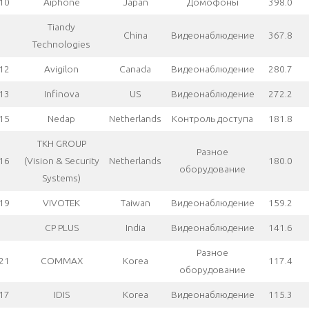
10
Aiphone
Japan
Домофоны
398.0
Tiandy
China
Видеонаблюдение
367.8
Technologies
12
Avigilon
Canada
Видеонаблюдение
280.7
13
Infinova
US
Видеонаблюдение
272.2
15
Nedap
Netherlands
Контроль доступа
181.8
TKH GROUP
Разное
16
(Vision & Security
Netherlands
180.0
оборудование
Systems)
19
VIVOTEK
Taiwan
Видеонаблюдение
159.2
CP PLUS
India
Видеонаблюдение
141.6
Разное
21
COMMAX
Korea
117.4
оборудование
17
IDIS
Korea
Видеонаблюдение
115.3