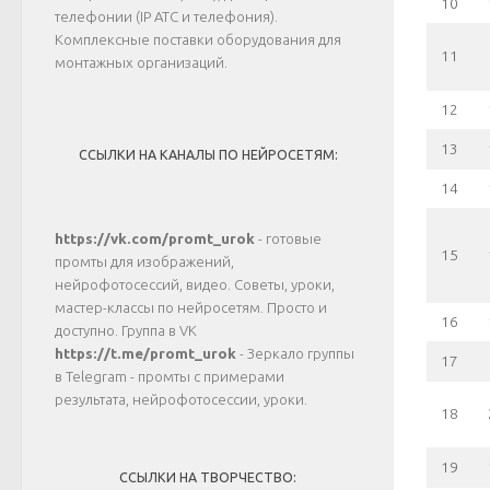
10
телефонии (IP АТС и телефония).
Комплексные поставки оборудования для
11
монтажных организаций.
12
13
ССЫЛКИ НА КАНАЛЫ ПО НЕЙРОСЕТЯМ:
14
https://vk.com/promt_urok
- готовые
15
промты для изображений,
нейрофотосессий, видео. Советы, уроки,
мастер-классы по нейросетям. Просто и
16
доступно. Группа в VK
https://t.me/promt_urok
- Зеркало группы
17
в Telegram - промты с примерами
результата, нейрофотосессии, уроки.
18
19
ССЫЛКИ НА ТВОРЧЕСТВО: