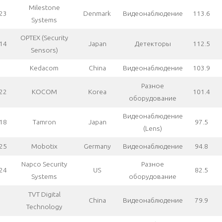
Milestone
23
Denmark
Видеонаблюдение
113.6
Systems
OPTEX (Security
14
Japan
Детекторы
112.5
Sensors)
Kedacom
China
Видеонаблюдение
103.9
Разное
22
КОСОМ
Korea
101.4
оборудование
Видеонаблюдение
18
Tamron
Japan
97.5
(Lens)
25
Mobotix
Germany
Видеонаблюдение
94.8
Napco Security
Разное
24
US
82.5
Systems
оборудование
TVT Digital
China
Видеонаблюдение
79.9
Technology