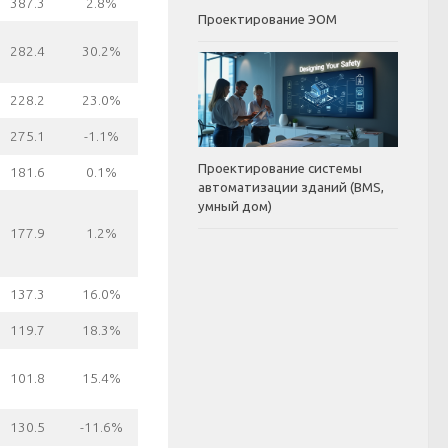
387.3
2.8%
Проектирование ЭОМ
282.4
30.2%
228.2
23.0%
275.1
-1.1%
Проектирование системы
181.6
0.1%
автоматизации зданий (BMS,
умный дом)
177.9
1.2%
137.3
16.0%
119.7
18.3%
101.8
15.4%
130.5
-11.6%