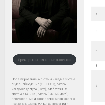
5
6
7
Примеры выполненных проектов
8
Проектирование, монтаж и наладка систем
видеонаблюдения (СВН, СОТ), систем
9
контроля доступа (СКУД), слаботочных
систем, СКС, ЛВС, систем "Умный дом",
переговорных и конференц-залов, охрано-
пожарных систем (ОПС), домофонии и