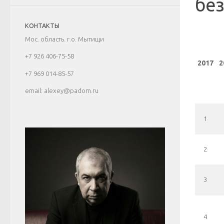
без
КОНТАКТЫ
Мос. область. г.о. Мытищи
+7 926 406-75-58
2017
2
+7 969 014-85-57
email: alexey@padom.ru
1
2
3
4