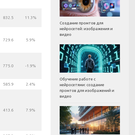
832.5
11.3%
Создание промтов для
нейросетей: изображения и
видео
729.6
5.9%
775.0
-1.9%
Обучение работе с
585.9
2.4%
нейросетями: создание
промтов для изображений и
видео
413.6
7.9%