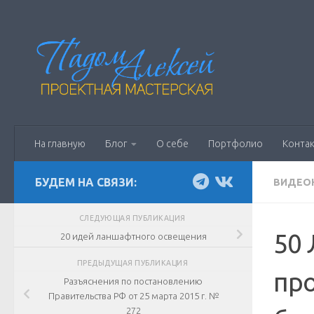
Перейти к содержимому
На главную
Блог
О себе
Портфолио
Конта
БУДЕМ НА СВЯЗИ:
ВИДЕО
СЛЕДУЮЩАЯ ПУБЛИКАЦИЯ
50 
20 идей ланшафтного освещения
ПРЕДЫДУЩАЯ ПУБЛИКАЦИЯ
пр
Разъяснения по постановлению
Правительства РФ от 25 марта 2015 г. №
272