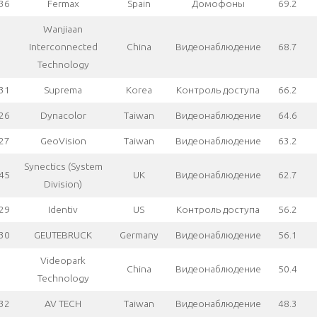
36
Fermax
Spain
Домофоны
69.2
Wanjiaan
Interconnected
China
Видеонаблюдение
68.7
Technology
31
Suprema
Korea
Контроль доступа
66.2
26
Dynacolor
Taiwan
Видеонаблюдение
64.6
27
GeoVision
Taiwan
Видеонаблюдение
63.2
Synectics (System
45
UK
Видеонаблюдение
62.7
Division)
29
Identiv
US
Контроль доступа
56.2
30
GEUTEBRUCK
Germany
Видеонаблюдение
56.1
Videopark
China
Видеонаблюдение
50.4
Technology
32
AV TECH
Taiwan
Видеонаблюдение
48.3