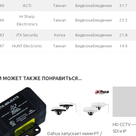
40
ACTi
Taiwan
Видеонаблюдение
31.7
Hi Sharp
46
Taiwan
Видеонаблюдение
25.3
Electronics
43
ITX Security
Korea
Видеонаблюдение
21.8
47
HUNT Electronic
Taiwan
Видеонаблюдение
14.0
 МОЖЕТ ТАКЖЕ ПОНРАВИТЬСЯ...
HD CCTV —
SDI и IP
Dahua запускает мини-PT /