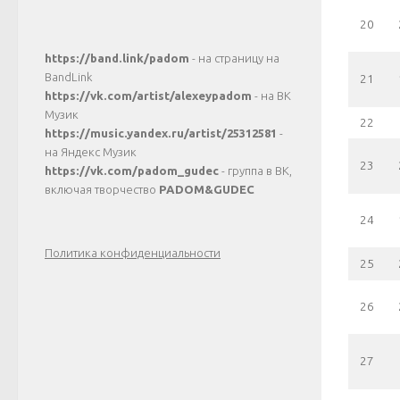
20
https://band.link/padom
- на страницу на
BandLink
21
https://vk.com/artist/alexeypadom
- на ВК
Музик
22
https://music.yandex.ru/artist/25312581
-
на Яндекс Музик
23
https://vk.com/padom_gudec
- группа в ВК,
включая творчество
PADOM&GUDEC
24
Политика конфиденциальности
25
26
27