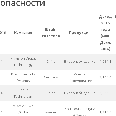
опасности
Доход
2016
Штаб-
года
016
Компания
Продукция
квартира
(млн.
Долл.
США)
Hikvision Digital
1
China
Видеонаблюдение
4,624.1
Technology
Bosch Security
Разное
3
Germany
2,146.4
Systems
оборудование
Dahua
4
China
Видеонаблюдение
2,022.6
Technology
ASSA ABLOY
Контроль доступа
6
(Global
Sweden
1,216.7
& Замки