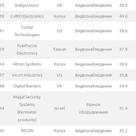
35
IndigoVision
UK
Видеонаблюдение
45.9
38
C-PRO Electronics
Korea
Видеонаблюдение
44.6
Costar
41
US
Видеонаблюдение
38.6
Technologies
EverFocus
39
Taiwan
Видеонаблюдение
37.9
Electronics
34
Hitron Systems
Korea
Видеонаблюдение
36.6
37
Vicon Industries
US
Видеонаблюдение
35.8
48
Digital Barriers
UK
Видеонаблюдение
34.4
Magal Security
Systems
Разное
44
Israel
32.4
(Perimeter
оборудование
products)
42
INCON
Korea
Видеонаблюдение
32.2