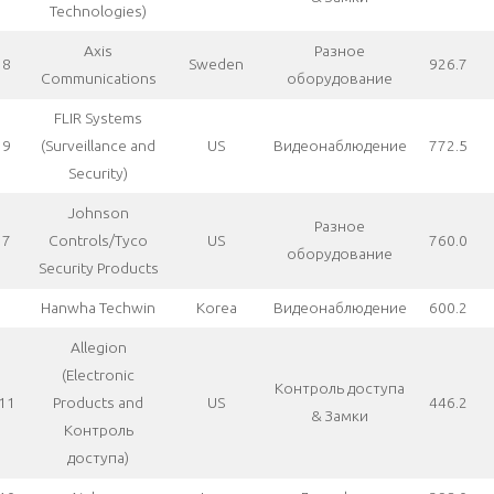
Technologies)
Axis
Разное
8
Sweden
926.7
Communications
оборудование
FLIR Systems
9
(Surveillance and
US
Видеонаблюдение
772.5
Security)
Johnson
Разное
7
Controls/Tyco
US
760.0
оборудование
Security Products
Hanwha Techwin
Korea
Видеонаблюдение
600.2
Allegion
(Electronic
Контроль доступа
11
Products and
US
446.2
& Замки
Контроль
доступа)