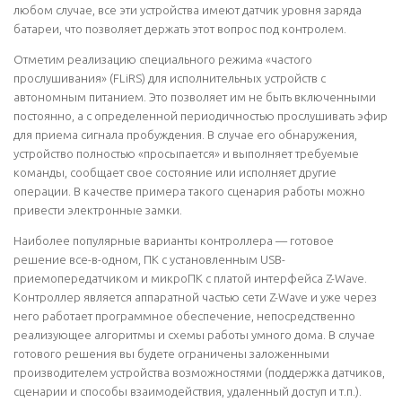
любом случае, все эти устройства имеют датчик уровня заряда
батареи, что позволяет держать этот вопрос под контролем.
Отметим реализацию специального режима «частого
прослушивания» (FLiRS) для исполнительных устройств с
автономным питанием. Это позволяет им не быть включенными
постоянно, а с определенной периодичностью прослушивать эфир
для приема сигнала пробуждения. В случае его обнаружения,
устройство полностью «просыпается» и выполняет требуемые
команды, сообщает свое состояние или исполняет другие
операции. В качестве примера такого сценария работы можно
привести электронные замки.
Наиболее популярные варианты контроллера — готовое
решение все-в-одном, ПК с установленным USB-
приемопередатчиком и микроПК с платой интерфейса Z-Wave.
Контроллер является аппаратной частью сети Z-Wave и уже через
него работает программное обеспечение, непосредственно
реализующее алгоритмы и схемы работы умного дома. В случае
готового решения вы будете ограничены заложенными
производителем устройства возможностями (поддержка датчиков,
сценарии и способы взаимодействия, удаленный доступ и т.п.).