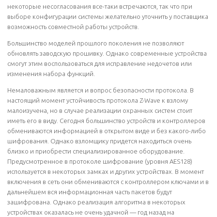
некоторые несогласования все-таки встречаются, так что при
выборе конфигурации системы желательно уточнить у поставщика
возможность совместной работы устройств.
Большинство моделей прошлого поколения не позволяют
обновлять заводскую прошивку. Однако современные устройства
смогут этим воспользоваться для исправление недочетов или
изменения набора функций.
Немаловажным является и вопрос безопасности протокола. В
настоящий момент устойчивость протокола Z-Wave к взлому
малоизучена, но в случае реализации охранных систем стоит
иметь его в виду. Сегодня большинство устройств и контроллеров
обмениваются информацией в открытом виде и без какого-либо
шифрования. Однако взломщику придется находиться очень
близко и приобрести специализированное оборудование.
Предусмотренное в протоколе шифрование (уровня AES128)
используется в некоторых замках и других устройствах. В момент
включения в сеть они обмениваются с контроллером ключами и в
дальнейшем вся информационная часть пакетов будут
зашифрована. Однако реализация алгоритма в некоторых
устройствах оказалась не очень удачной — год назад на