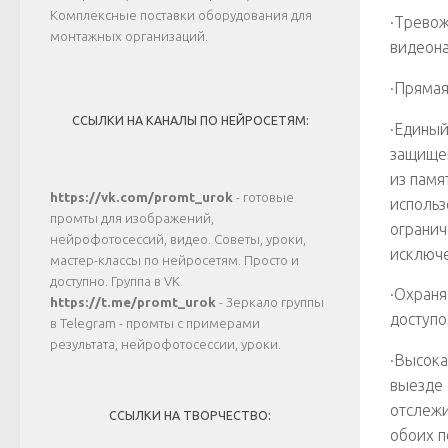
Комплексные поставки оборудования для
·Тревож
монтажных организаций.
видеона
·Прямая
ССЫЛКИ НА КАНАЛЫ ПО НЕЙРОСЕТЯМ:
·Единый
защищен
из памя
https://vk.com/promt_urok
- готовые
использ
промты для изображений,
огранич
нейрофотосессий, видео. Советы, уроки,
исключе
мастер-классы по нейросетям. Просто и
доступно. Группа в VK
·Охраня
https://t.me/promt_urok
- Зеркало группы
доступо
в Telegram - промты с примерами
результата, нейрофотосессии, уроки.
·Высока
выезде 
отслежи
ССЫЛКИ НА ТВОРЧЕСТВО:
обоих п