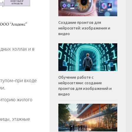
Создание промтов для
нейросетей: изображения и
видео
одных холлах и в
Обучение работе с
ступом–при входе
нейросетями: создание
ми.
промтов для изображений и
видео
риторию жилого
ницы, этажные