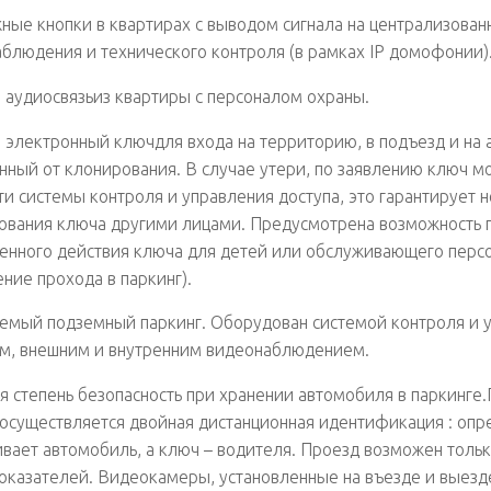
ные кнопки в квартирах с выводом сигнала на централизован
блюдения и технического контроля (в рамках IP домофонии)
 аудиосвязьиз квартиры с персоналом охраны.
 электронный ключдля входа на территорию, в подъезд и на 
ный от клонирования. В случае утери, по заявлению ключ м
ти системы контроля и управления доступа, это гарантирует 
ования ключа другими лицами. Предусмотрена возможность
енного действия ключа для детей или обслуживающего персо
ние прохода в паркинг).
емый подземный паркинг. Оборудован системой контроля и 
м, внешним и внутренним видеонаблюдением.
я степень безопасность при хранении автомобиля в паркинге.
осуществляется двойная дистанционная идентификация : оп
вает автомобиль, а ключ – водителя. Проезд возможен толь
оказателей. Видеокамеры, установленные на въезде и выезд