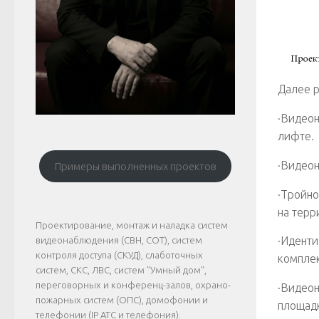
Далее р
·Видеон
лифте.
·Видеон
Примеры выполненных проектов
·Тройно
на терр
Проектирование, монтаж и наладка систем
·Иденти
видеонаблюдения (СВН, СОТ), систем
контроля доступа (СКУД), слаботочных
комплек
систем, СКС, ЛВС, систем "Умный дом",
переговорных и конференц-залов, охрано-
·Видеон
пожарных систем (ОПС), домофонии и
площад
телефонии (IP АТС и телефония).