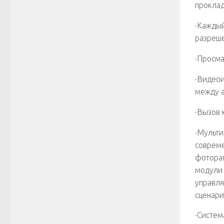
прокла
·Каждый
разреше
·Просма
·Видеои
между а
·Вызов 
·Мульти
совреме
фоторам
модули 
управля
сценари
·Систем