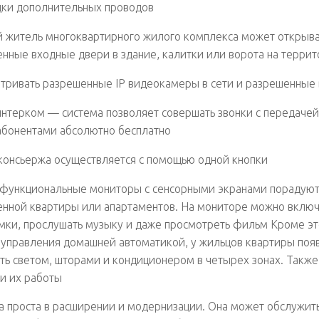
дки дополнительных проводов
 житель многоквартирного жилого комплекса может открыва
нные входные двери в здание, калитки или ворота на терри
тривать разрешенные IP видеокамеры в сети и разрешенные
нтерком — система позволяет совершать звонки с передаче
бонентами абсолютно бесплатно
консьержа осуществляется с помощью одной кнопки
функциональные мониторы с сенсорными экранами порадуют
нной квартиры или апартаментов. На мониторе можно вклю
ки, прослушать музыку и даже просмотреть фильм Кроме это
управления домашней автоматикой, у жильцов квартиры поя
ть светом, шторами и кондиционером в четырех зонах. Также
и их работы
а проста в расширении и модернизации. Она может обслужит