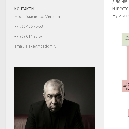
Для нач
инвесто
КОНТАКТЫ
Ну и из 
Мос. область. г.о. Мытищи
+7 926 406-75-58
+7 969 014-85-57
email: alexey@padom.ru