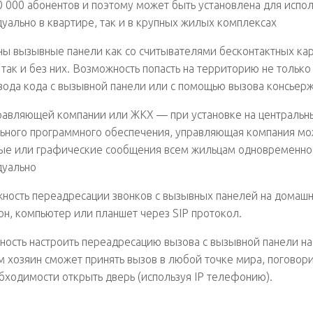
0 000 абонентов и поэтому может быть установлена для испол
уально в квартире, так и в крупных жилых комплексах
ны вызывные панели как со считывателями бесконтактных кар
, так и без них. Возможность попасть на территорию не только 
вода кода с вызывной панели или с помощью вызова консьер
равляющей компании или ЖКХ — при установке на центральн
ьного программного обеспечения, управляющая компания мо
ые или графические сообщения всем жильцам одновременно
дуально
ность переадресации звонков с вызывных панелей на домаш
н, компьютер или планшет через SIP протокол.
ость настроить переадресацию вызова с вызывной панели н
м хозяин сможет принять вызов в любой точке мира, поговори
бходимости открыть дверь (используя IP телефонию).