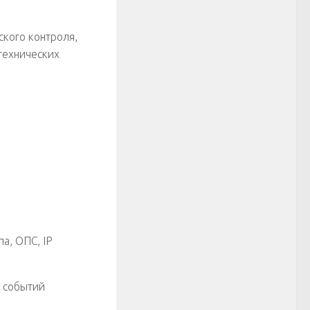
кого контроля,
технических
а, ОПС, IP
а событий