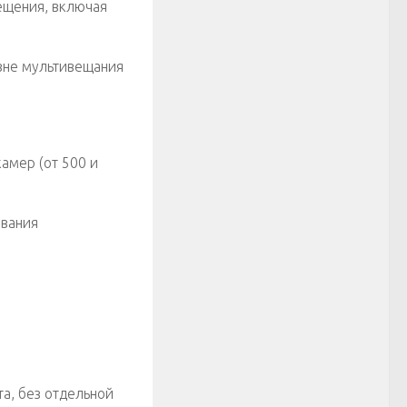
ещения, включая
овне мультивещания
амер (от 500 и
ования
та, без отдельной