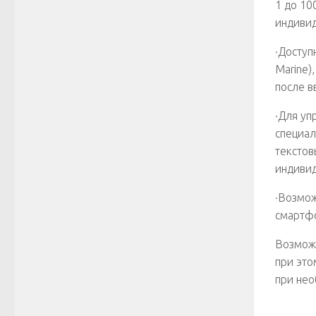
1 до 10
индивид
·Доступ
Marine)
после в
·Для уп
специал
текстов
индиви
·Возмож
смартфо
Возможн
при это
при нео