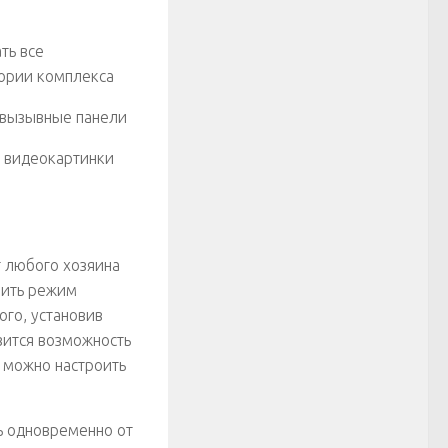
ть все
тории комплекса
 вызывные панели
й видеокартинки
 любого хозяина
чить режим
го, установив
вится возможность
 можно настроить
ь одновременно от