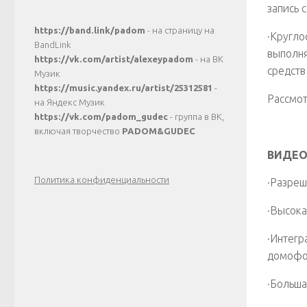
запись 
https://band.link/padom
- на страницу на
·Кругло
BandLink
выполня
https://vk.com/artist/alexeypadom
- на ВК
средств
Музик
https://music.yandex.ru/artist/25312581
-
Рассмот
на Яндекс Музик
https://vk.com/padom_gudec
- группа в ВК,
включая творчество
PADOM&GUDEC
ВИДЕ
Политика конфиденциальности
·Разреш
·Высока
·Интегр
домофо
·Больша