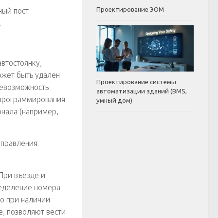
Проектирование ЭОМ
ный пост
.
автостоянку,
ожет быть удален
Проектирование системы
невозможность
автоматизации зданий (BMS,
 программирования
умный дом)
нала (например,
управления
При въезде и
ределение номера
ко при наличии
е, позволяют вести