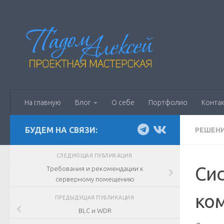
Перейти к содержимому
На главную
Блог
О себе
Портфолио
Конта
БУДЕМ НА СВЯЗИ:
РЕШЕНИ
СЛЕДУЮЩАЯ ПУБЛИКАЦИЯ
Сис
Требования и рекомендации к
серверному помещению
ко
ПРЕДЫДУЩАЯ ПУБЛИКАЦИЯ
BLC и WDR