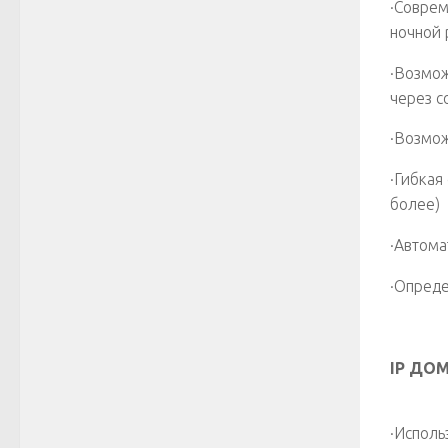
·Соврем
ночной
·Возмож
через с
·Возмож
·Гибкая
более)
·Автома
·Опреде
IP ДО
·Исполь